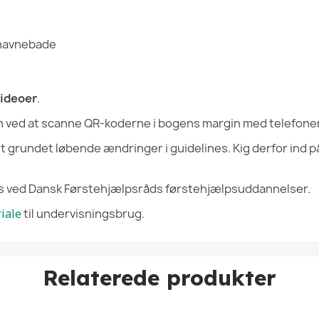
 havnebade
ideoer
.
on ved at scanne QR-koderne i bogens margin med telefon
grundet løbende ændringer i guidelines. Kig derfor ind på s
 ved Dansk Førstehjælpsråds førstehjælpsuddannelser.
iale
til undervisningsbrug.
Relaterede produkter