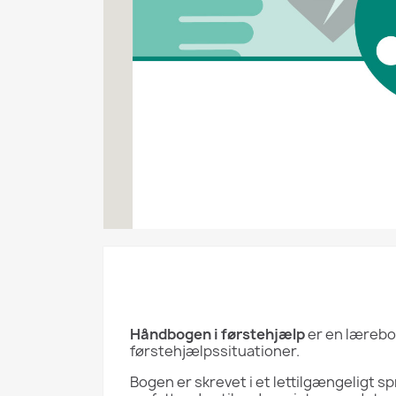
Håndbogen i førstehjælp
er en lærebog
førstehjælpssituationer.
Bogen er skrevet i et lettilgængeligt 