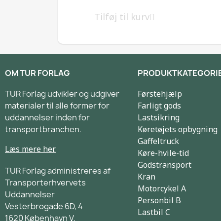
Tilføj til kurv
OM TUR FORLAG
PRODUKTKATEGORI
TUR Forlag udvikler og udgiver
Førstehjælp
materialer til alle former for
Farligt gods
uddannelser inden for
Lastsikring
transportbranchen.
Køretøjets opbygning
Gaffeltruck
Læs mere her.
Køre-hvile-tid
Godstransport
TUR Forlag administreres af
Kran
Transporterhvervets
Motorcykel A
Uddannelser
Personbil B
Vesterbrogade 6D, 4
Lastbil C
1620 København V.