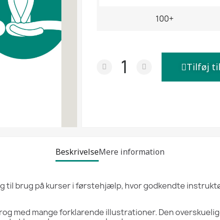
100+
Tilføj ti
Beskrivelse
Mere information
 til brug på kurser i førstehjælp, hvor godkendte instrukt
sprog med mange forklarende illustrationer. Den overskueli