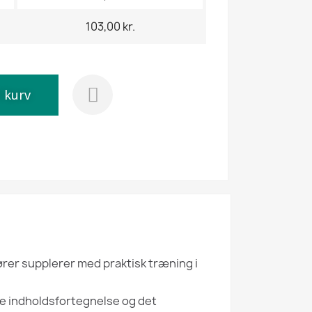
103,00 kr.
l kurv
ører supplerer med praktisk træning i
ge indholdsfortegnelse og det