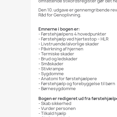
omfattende stikordsregister gør det 
Den 10. udgave er gennemgribende revid
Råd for Genoplivning.
Emnerne i bogen er:
- Førstehjælpens 4 hovedpunkter
- Førstehjælp ved hjertestop – HLR
- Livstruende/alvorlige skader
- Påvirkning af hjernen
- Termiske skader
- Brud og ledskader
- Småskader
- Stivkrampe
- Sygdomme
- Anatomi for førstehjælpere
- Førstehjælp og forebyggelse til børn
- Børnesygdomme
Bogen er redigeret ud fra førstehjæl
- Skab sikkerhed
- Vurder personen
- Tilkald hjælp