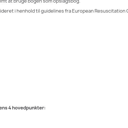
nemt at bruge bogen som opslagsbog.
eret i henhold til guidelines fra European Resuscitation C
pens 4 hovedpunkter: