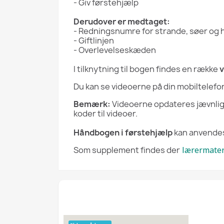
- Giv førstehjælp
Derudover er medtaget:
- Redningsnumre for strande, søer og
- Giftlinjen
- Overlevelseskæden
I tilknytning til bogen findes en række
v
Du kan se videoerne på din mobiltelef
Bemærk:
Videoerne opdateres jævnligt 
koder til videoer.
Håndbogen i førstehjælp
kan anvendes
Som supplement findes der
lærermater