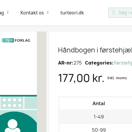
ag
Kontakt os
turteori.dk
Håndbogen i førstehjæ
275
Førsteh
AR-nr
Categories
177,00 kr.
Inkl. moms
Antal
1-49
50-99