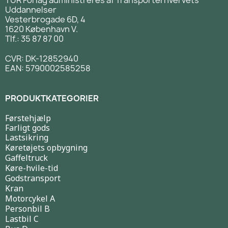
Uddannelser
Vesterbrogade 6D, 4
1620 København V.
Tlf.: 35 87 87 00
CVR: DK-12852940
EAN: 5790002585258
PRODUKTKATEGORIER
Førstehjælp
Farligt gods
Lastsikring
Køretøjets opbygning
Gaffeltruck
Køre-hvile-tid
Godstransport
Kran
Motorcykel A
Personbil B
Lastbil C