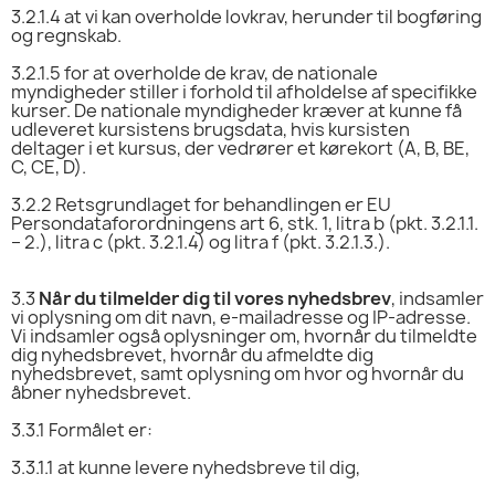
3.2.1.4
at vi kan overholde lovkrav, herunder til bogføring
og regnskab.
3.2.1.5
for at overholde de krav, de nationale
myndigheder stiller i forhold til afholdelse af specifikke
kurser. De nationale myndigheder kræver at kunne få
udleveret kursistens brugsdata, hvis kursisten
deltager i et kursus, der vedrører et kørekort (A, B, BE,
C, CE, D).
3.2.2
Retsgrundlaget for behandlingen er EU
Persondataforordningens art 6, stk. 1, litra b (pkt. 3.2.1.1.
– 2.), litra c (pkt. 3.2.1.4) og litra f (pkt. 3.2.1.3.).
3.3
Når du tilmelder dig til vores nyhedsbrev
, indsamler
vi oplysning om dit navn, e-mailadresse og IP-adresse.
Vi indsamler også oplysninger om, hvornår du tilmeldte
dig nyhedsbrevet, hvornår du afmeldte dig
nyhedsbrevet, samt oplysning om hvor og hvornår du
åbner nyhedsbrevet.
3.3.1
Formålet er:
3.3.1.1
at kunne levere nyhedsbreve til dig,