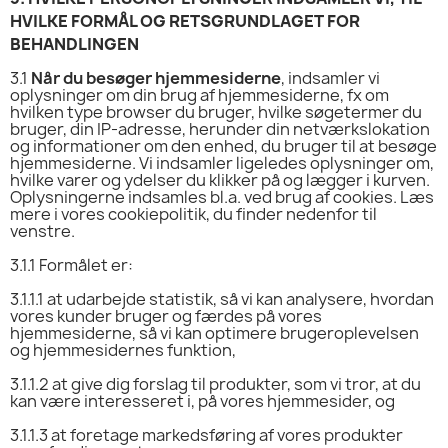
HVILKE FORMÅL OG RETSGRUNDLAGET FOR
BEHANDLINGEN
3.1
Når du besøger hjemmesiderne
, indsamler vi
oplysninger om din brug af hjemmesiderne, fx om
hvilken type browser du bruger, hvilke søgetermer du
bruger, din IP-adresse, herunder din netværkslokation
og informationer om den enhed, du bruger til at besøge
hjemmesiderne. Vi indsamler ligeledes oplysninger om,
hvilke varer og ydelser du klikker på og lægger i kurven.
Oplysningerne indsamles bl.a. ved brug af cookies. Læs
mere i vores cookiepolitik, du finder nedenfor til
venstre.
3.1.1
Formålet er:
3.1.1.1
at udarbejde statistik, så vi kan analysere, hvordan
vores kunder bruger og færdes på vores
hjemmesiderne, så vi kan optimere brugeroplevelsen
og hjemmesidernes funktion,
3.1.1.2
at give dig forslag til produkter, som vi tror, at du
kan være interesseret i, på vores hjemmesider, og
3.1.1.3
at foretage markedsføring af vores produkter