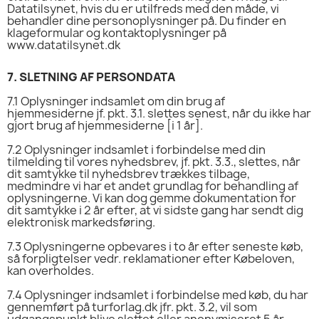
Datatilsynet, hvis du er utilfreds med den måde, vi
behandler dine personoplysninger på. Du finder en
klageformular og kontaktoplysninger på
www.datatilsynet.dk
7.
SLETNING AF PERSONDATA
7.1
Oplysninger indsamlet om din brug af
hjemmesiderne jf. pkt. 3.1. slettes senest, når du ikke har
gjort brug af hjemmesiderne [i 1 år].
7.2
Oplysninger indsamlet i forbindelse med din
tilmelding til vores nyhedsbrev, jf. pkt. 3.3., slettes, når
dit samtykke til nyhedsbrev trækkes tilbage,
medmindre vi har et andet grundlag for behandling af
oplysningerne. Vi kan dog gemme dokumentation for
dit samtykke i 2 år efter, at vi sidste gang har sendt dig
elektronisk markedsføring.
7.3
Oplysningerne opbevares i to år efter seneste køb,
så forpligtelser vedr. reklamationer efter Købeloven,
kan overholdes.
7.4
Oplysninger indsamlet i forbindelse med køb, du har
gennemført på turforlag.dk jfr. pkt. 3.2, vil som
udgangspunkt blive slettet eller anonymiseret 5 år