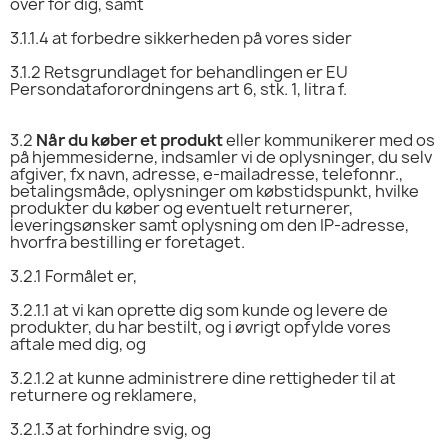
over for dig, samt
3.1.1.4
at forbedre sikkerheden på vores sider
3.1.2
Retsgrundlaget for behandlingen er EU
Persondataforordningens art 6, stk. 1, litra f.
3.2
Når du køber et produkt
eller kommunikerer med os
på hjemmesiderne, indsamler vi de oplysninger, du selv
afgiver, fx navn, adresse, e-mailadresse, telefonnr.,
betalingsmåde, oplysninger om købstidspunkt, hvilke
produkter du køber og eventuelt returnerer,
leveringsønsker samt oplysning om den IP-adresse,
hvorfra bestilling er foretaget.
3.2.1
Formålet er,
3.2.1.1
at vi kan oprette dig som kunde og levere de
produkter, du har bestilt, og i øvrigt opfylde vores
aftale med dig, og
3.2.1.2
at kunne administrere dine rettigheder til at
returnere og reklamere,
3.2.1.3
at forhindre svig, og