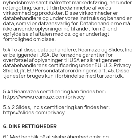
nyhedsbreve samt målrettet markedsføring, herunder
retargeting, samt til din bedømmelse af vores
virksomhed og produkter. Disse virksomheder er
databehandlere og under vores instruks og behandler
data, som vi er dataansvarlig for. Databehandlerne må
ikke anvende oplysningerne til andet formål end
opfyldelse af aftalen med os, og er underlagt
fortrolighed om disse.
5.4
To af disse databehandlere, Reamaze og Slides, Inc
er beliggende i USA. De fornødne garantier for
overførsel af oplysninger til USA er sikret gennem
databehandlerens certificering under EU-U.S. Privacy
Shield, jfr. EU Persondataforordningens art. 45. Disse
tjenester bruges kun i forbindelse med turteori.dk.
5.4.1
Reamazes certificering kan findes her:
https://www.reamaze.com/privacy
5.4.2
Slides, Inc’s certificering kan findes her:
https://slides.com/privacy
6.
DINE RETTIGHEDER
6.1
Med henblik på at skabe åbenhed omkring