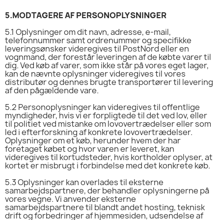
5.
MODTAGERE AF PERSONOPLYSNINGER
5.1
Oplysninger om dit navn, adresse, e-mail,
telefonnummer samt ordrenummer og specifikke
leveringsønsker videregives til PostNord eller en
vognmand, der forestår leveringen af de købte varer til
dig. Ved køb af varer, som ikke står på vores eget lager,
kan de nævnte oplysninger videregives til vores
distributør og dennes brugte transportører til levering
af den pågældende vare.
5.2
Personoplysninger kan videregives til offentlige
myndigheder, hvis vi er forpligtede til det ved lov, eller
til politiet ved mistanke om lovovertrædelser eller som
led i efterforskning af konkrete lovovertrædelser.
Oplysninger om et køb, herunder hvem der har
foretaget købet og hvor varen er leveret, kan
videregives til kortudsteder, hvis kortholder oplyser, at
kortet er misbrugt i forbindelse med det konkrete køb.
5.3
Oplysninger kan overlades til eksterne
samarbejdspartnere, der behandler oplysningerne på
vores vegne. Vi anvender eksterne
samarbejdspartnere til blandt andet hosting, teknisk
drift og forbedringer af hjemmesiden, udsendelse af