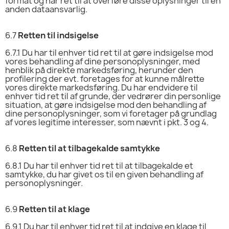
format og har ret til at overføre disse oplysninger til en
anden dataansvarlig.
6.7
Retten til indsigelse
6.7.1
Du har til enhver tid ret til at gøre indsigelse mod
vores behandling af dine personoplysninger, med
henblik på direkte markedsføring, herunder den
profilering der evt. foretages for at kunne målrette
vores direkte markedsføring. Du har endvidere til
enhver tid ret til af grunde, der vedrører din personlige
situation, at gøre indsigelse mod den behandling af
dine personoplysninger, som vi foretager på grundlag
af vores legitime interesser, som nævnt i pkt. 3 og 4.
6.8
Retten til at tilbagekalde samtykke
6.8.1
Du har til enhver tid ret til at tilbagekalde et
samtykke, du har givet os til en given behandling af
personoplysninger.
6.9
Retten til at klage
6.9.1
Du har til enhver tid ret til at indgive en klage til