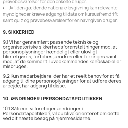
prøvebesvarelser for den enkelte bruger.
Jvf. den gældende nationale lovgivning kan relevante
myndigheder kræve adgang til data om kursusfremdrift
samt quiz og prøvebesvarelser for en navngiven bruger.
9.
SIKKERHED
9.1
Vi har gennemført passende tekniske og
organisatoriske sikkerhedsforanstaltninger mod, at
personoplysninger hændeligt eller ulovligt
tilintetgøres, fortabes, ændres eller forringes samt
mod, at de kommer til uvedkommendes kendskab eller
misbruges.
9.2
Kun medarbejdere, der har et reelt behov for at få
adgang til dine personoplysninger for at udføre deres
arbejde, har adgang til disse.
10.
ÆNDRINGER I PERSONDATAPOLITIKKEN
10.1
Såfremt vi foretager ændringer i
Persondatapolitikken, vil du blive orienteret om dette
ved dit næste besøg på hjemmesiderne.