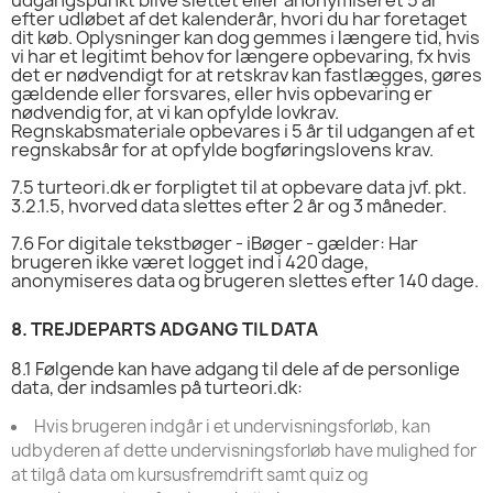
efter udløbet af det kalenderår, hvori du har foretaget
dit køb. Oplysninger kan dog gemmes i længere tid, hvis
vi har et legitimt behov for længere opbevaring, fx hvis
det er nødvendigt for at retskrav kan fastlægges, gøres
gældende eller forsvares, eller hvis opbevaring er
nødvendig for, at vi kan opfylde lovkrav.
Regnskabsmateriale opbevares i 5 år til udgangen af et
regnskabsår for at opfylde bogføringslovens krav.
7.5 turteori.dk er forpligtet til at opbevare data jvf. pkt.
3.2.1.5, hvorved data slettes efter 2 år og 3 måneder.
7.6
For digitale tekstbøger - iBøger - gælder: Har
brugeren ikke været logget ind i 420 dage,
anonymiseres data og brugeren slettes efter 140 dage.
8.
TREJDEPARTS ADGANG TIL DATA
8.1
 F
ølgende kan have adgang til dele af de personlige
data, der indsamles på turteori.dk:
Hvis brugeren indgår i et undervisningsforløb, kan
udbyderen af dette undervisningsforløb have mulighed for
at tilgå data om kursusfremdrift samt quiz og