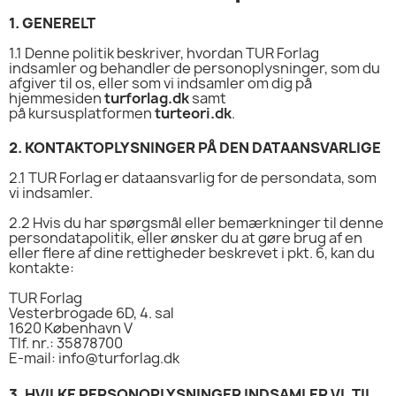
1.
GENERELT
1.1
Denne politik beskriver, hvordan TUR Forlag
indsamler og behandler de personoplysninger, som du
afgiver til os, eller som vi indsamler om dig
på
hjemmesiden
turforlag.dk
samt
på
kursusplatformen
turteori.dk
.
2.
KONTAKTOPLYSNINGER PÅ DEN DATAANSVARLIGE
2.1
TUR Forlag er dataansvarlig for de persondata, som
vi indsamler.
2.2
Hvis du har spørgsmål eller bemærkninger til denne
persondatapolitik, eller ønsker du at gøre brug af en
eller flere af dine rettigheder beskrevet i pkt. 6, kan du
kontakte:
TUR Forlag
Vesterbrogade 6D, 4. sal
1620 København V
Tlf. nr.: 35878700
E-mail: info@turforlag.dk
3.
HVILKE PERSONOPLYSNINGER INDSAMLER VI, TIL