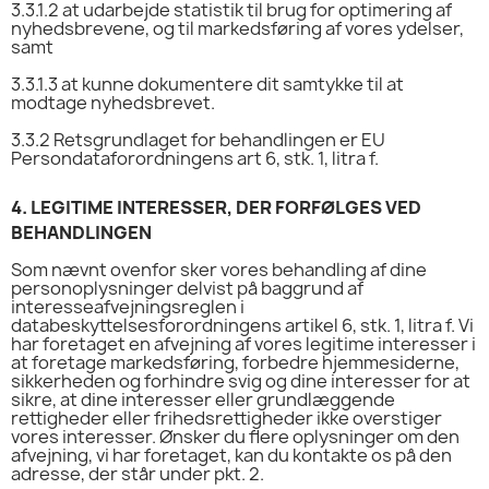
3.3.1.2
at udarbejde statistik til brug for optimering af
nyhedsbrevene, og til markedsføring af vores ydelser,
samt
3.3.1.3
at kunne dokumentere dit samtykke til at
modtage nyhedsbrevet.
3.3.2
Retsgrundlaget for behandlingen er EU
Persondataforordningens art 6, stk. 1, litra f.
4.
LEGITIME INTERESSER, DER FORFØLGES VED
BEHANDLINGEN
Som nævnt ovenfor sker vores behandling af dine
personoplysninger delvist på baggrund af
interesseafvejningsreglen i
databeskyttelsesforordningens artikel 6, stk. 1, litra f. Vi
har foretaget en afvejning af vores legitime interesser i
at foretage markedsføring, forbedre hjemmesiderne,
sikkerheden og forhindre svig og dine interesser for at
sikre, at dine interesser eller grundlæggende
rettigheder eller frihedsrettigheder ikke overstiger
vores interesser. Ønsker du flere oplysninger om den
afvejning, vi har foretaget, kan du kontakte os på den
adresse, der står under pkt. 2.