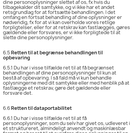
dine personoplysninger slettet af os, fx hvis du
tilbagekalder dit samtykke, og vi ikke har et andet
retsgrundlag for at fortsætte behandlingen. I det
omfang en fortsat behandling af dine oplysninger er
nødvendig, fx for at vi kan overholde vores retlige
forpligtelser, eller for at retskrav kan fastlægges, gøres
gældende eller forsvares, er vi ikke forpligtede til at
slette dine personoplysninger.
6.5
Retten til at begrænse behandlingen til
opbevaring
6.5.1
Du har i visse tilfælde ret til at få begrænset
behandlingen af dine personoplysninger til kun at
bestå af opbevaring. I så fald må vi kun behandle
oplysningerne med dit samtykke eller med henblik på at
fastlægge et retskrav, gøre det gældende eller
forsvare det.
6.6
Retten til dataportabilitet
6.6.1
Du har i visse tilfælde ret til at få
personoplysninger, som du selv har givet os, udleveret i
et struktureret, almindeligt anvendt og maskinlæsbar