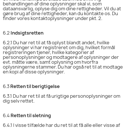
behandlingen af dine oplysninger skal vi, som
dataansvarlig, oplyse dig om dine rettigheder. Vil du at
gøre brug af dine rettigheder, kan du kontakte os. Du
finder vores kontaktoplysninger under pkt. 2.
6.2
Indsigtsretten
6.2.1
Du har ret til at få oplyst blandt andet, hvilke
oplysninger vi har registreret om dig, hvilket formål
registreringen tjener, hvilke kategorier af
personoplysninger og modtagere af oplysninger der
evt. måtte være, samt oplysning om hvorfra
oplysningerne stammer. Du har også ret til at modtage
en kopi af disse oplysninger.
6.3
Retten til berigtigelse
6.3.1
Du har ret til at få urigtige personoplysninger om
dig selv rettet.
6.4
Retten til sletning
6.4.1
I visse tilfælde har du ret til at få alle eller visse af