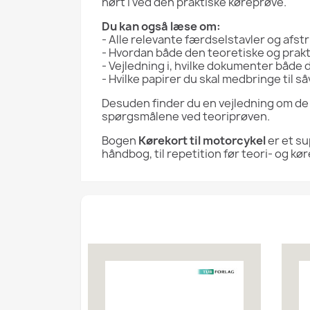
hørt i ved den praktiske køreprøve.
Du kan også læse om:
- Alle relevante færdselstavler og a
- Hvordan både den teoretiske og prakt
- Vejledning i, hvilke dokumenter både d
- Hvilke papirer du skal medbringe til 
Desuden finder du en vejledning om de
spørgsmålene ved teoriprøven.
Bogen
Kørekort til motorcykel
er et s
håndbog, til repetition før teori- og k