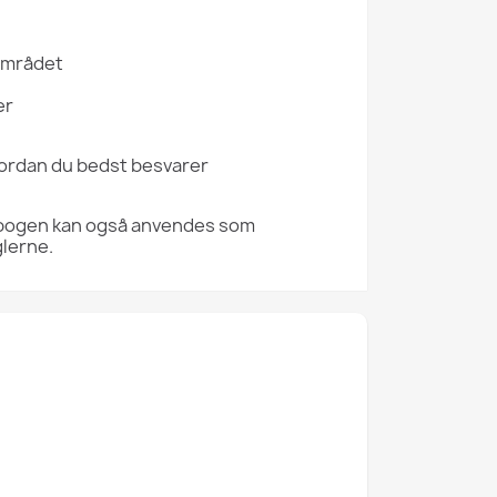
 området
er
vordan du bedst besvarer
 bogen kan også anvendes som
glerne.