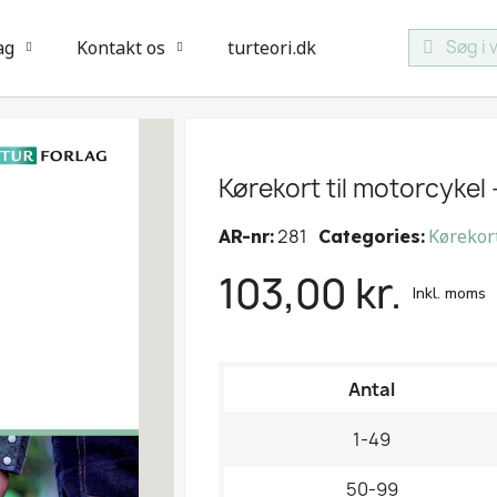
ag
Kontakt os
turteori.dk
Kørekort til motorcykel
281
Kørekor
AR-nr
Categories
103,00 kr.
Inkl. moms
Antal
1-49
50-99