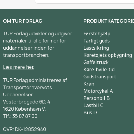
OM TUR FORLAG
PRODUKTKATEGORI
TUR Forlag udvikler og udgiver
Førstehjælp
materialer til alle former for
Farligt gods
uddannelser inden for
Lastsikring
transportbranchen.
Køretøjets opbygning
Gaffeltruck
Læs mere her.
Køre-hvile-tid
Godstransport
TUR Forlag administreres af
Kran
Transporterhvervets
Motorcykel A
Uddannelser
Personbil B
Vesterbrogade 6D, 4
Lastbil C
1620 København V.
Bus D
Tlf.: 35 87 87 00
CVR: DK-12852940