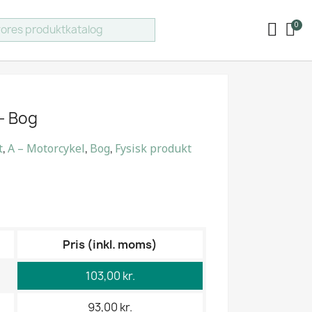
 – Bog
t
,
A – Motorcykel
,
Bog
,
Fysisk produkt
Pris (inkl. moms)
103,00 kr.
93,00 kr.