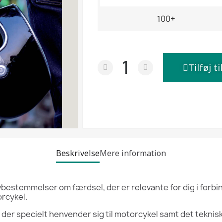
100+
Tilføj ti
Beskrivelse
Mere information
vbestemmelser om færdsel, der er relevante for dig i forb
orcykel.
r specielt henvender sig til motorcykel samt det tekniske