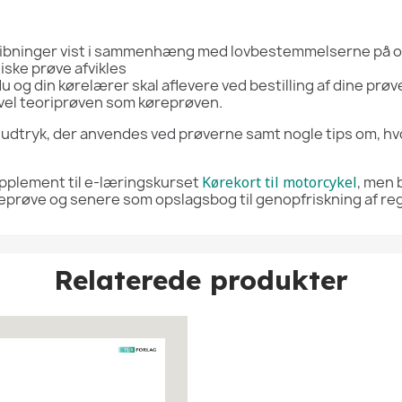
fstribninger vist i sammenhæng med lovbestemmelserne på
iske prøve afvikles
u og din kørelærer skal aflevere ved bestilling af dine prøv
såvel teoriprøven som køreprøven.
 udtryk, der anvendes ved prøverne samt nogle tips om, h
upplement til e-læringskurset
Kørekort til motorcykel
, men
øreprøve og senere som opslagsbog til genopfriskning af re
Relaterede produkter