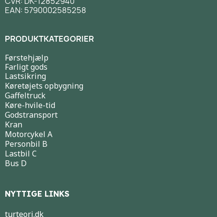
CVR: DK-12852940
EAN: 5790002585258
PRODUKTKATEGORIER
Førstehjælp
Farligt gods
Lastsikring
Køretøjets opbygning
Gaffeltruck
Køre-hvile-tid
Godstransport
Kran
Motorcykel A
Personbil B
Lastbil C
Bus D
NYTTIGE LINKS
turteori.dk