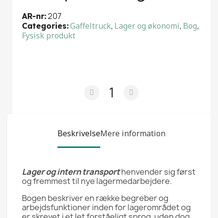
207
AR-nr
Gaffeltruck
,
Lager og økonomi
,
Bog
,
Categories
Fysisk produkt
Beskrivelse
Mere information
Lager og intern transport
henvender sig først
og fremmest til nye lagermedarbejdere.
Bogen beskriver en række begreber og
arbejdsfunktioner inden for lagerområdet og
er skrevet i et let forståeligt sprog, uden dog