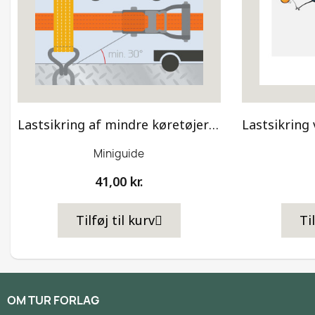
Lastsikring af mindre køretøjer – Miniguide
Miniguide
41,00 kr.
Tilføj til kurv
Ti
OM TUR FORLAG