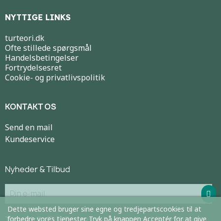
NYTTIGE LINKS
turteori.dk
Ofte stillede spørgsmål
Handelsbetingelser
Fortrydelsesret
Cookie- og privatlivspolitik
KONTAKT OS
Send en mail
Kundeservice
Nyheder & Tilbud
Dette websted bruger sine egne og tredjepartscookies til at
forbedre vores tjenester. Tryk på knappen Acceptér for at give
Tilmeld dig TUR Forlags nyhedsmail og bliv opdateret