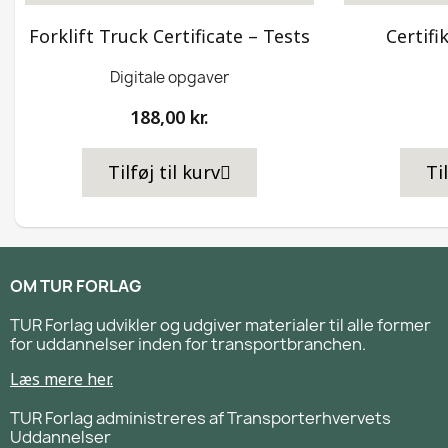
Forklift Truck Certificate – Tests
Certifi
Digitale opgaver
188,00 kr.
Tilføj til kurv
Ti
OM TUR FORLAG
TUR Forlag udvikler og udgiver materialer til alle former
for uddannelser inden for transportbranchen.
Læs mere her.
TUR Forlag administreres af Transporterhvervets
Uddannelser