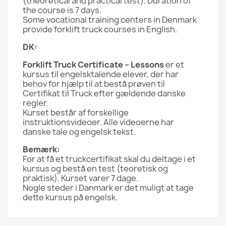
(theoretical and practical test). Duration of
the course is 7 days.
Some vocational training centers in Denmark
provide forklift truck courses in English.
DK:
Forklift Truck Certificate – Lessons
er et
kursus til engelsktalende elever, der har
behov for hjælp til at bestå prøven til
Certifikat til Truck efter gældende danske
regler.
Kurset består af forskellige
instruktionsvideoer. Alle videoerne har
danske tale og engelsk tekst.
Bemærk:
For at få et truckcertifikat skal du deltage i et
kursus og bestå en test (teoretisk og
praktisk). Kurset varer 7 dage.
Nogle steder i Danmark er det muligt at tage
dette kursus på engelsk.