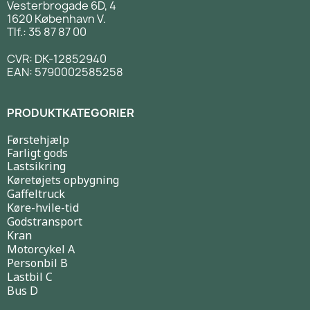
Vesterbrogade 6D, 4
1620 København V.
Tlf.: 35 87 87 00
CVR: DK-12852940
EAN: 5790002585258
PRODUKTKATEGORIER
Førstehjælp
Farligt gods
Lastsikring
Køretøjets opbygning
Gaffeltruck
Køre-hvile-tid
Godstransport
Kran
Motorcykel A
Personbil B
Lastbil C
Bus D