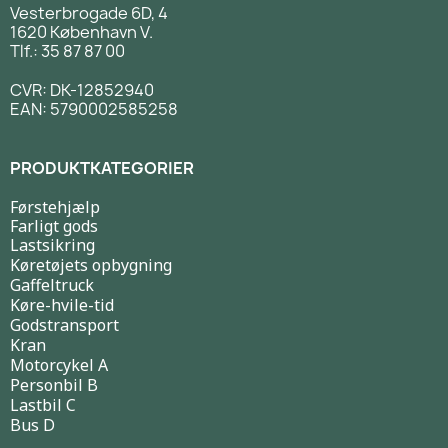
Vesterbrogade 6D, 4
1620 København V.
Tlf.: 35 87 87 00
CVR: DK-12852940
EAN: 5790002585258
PRODUKTKATEGORIER
Førstehjælp
Farligt gods
Lastsikring
Køretøjets opbygning
Gaffeltruck
Køre-hvile-tid
Godstransport
Kran
Motorcykel A
Personbil B
Lastbil C
Bus D