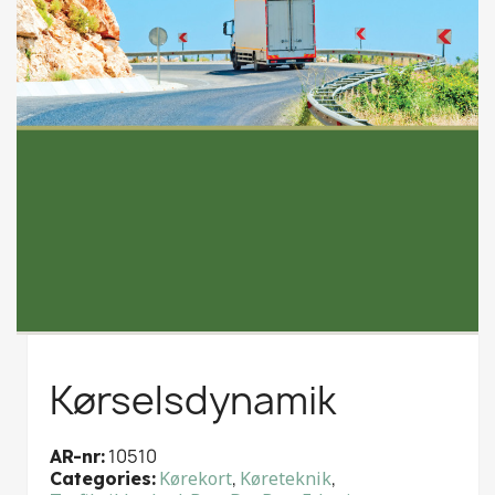
Kørselsdynamik
10510
AR-nr
Kørekort
,
Køreteknik
,
Categories