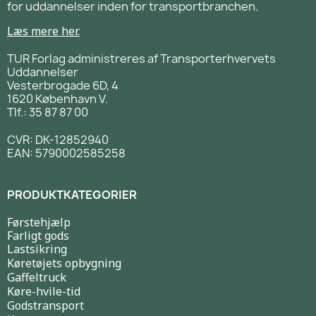
for uddannelser inden for transportbranchen.
Læs mere her.
TUR Forlag administreres af Transporterhvervets
Uddannelser
Vesterbrogade 6D, 4
1620 København V.
Tlf.: 35 87 87 00
CVR: DK-12852940
EAN: 5790002585258
PRODUKTKATEGORIER
Førstehjælp
Farligt gods
Lastsikring
Køretøjets opbygning
Gaffeltruck
Køre-hvile-tid
Godstransport