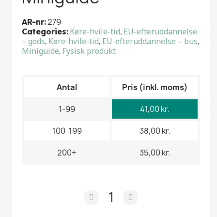
279
AR-nr
Køre-hvile-tid
,
EU-efteruddannelse
Categories
– gods
,
Køre-hvile-tid
,
EU-efteruddannelse – bus
,
Miniguide
,
Fysisk produkt
Antal
Pris (inkl. moms)
1-99
41,00 kr.
100-199
38,00 kr.
200+
35,00 kr.