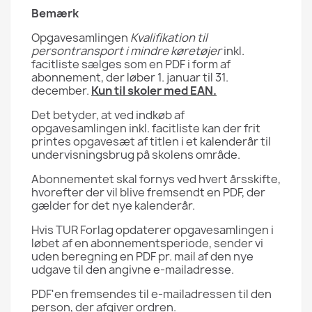
Bemærk
Opgavesamlingen
Kvalifikation til
persontransport i mindre køretøjer
inkl.
facitliste sælges som en PDF i form af
abonnement, der løber 1. januar til 31.
december.
Kun til skoler med EAN.
Det betyder, at ved indkøb af
opgavesamlingen inkl. facitliste kan der frit
printes opgavesæt af titlen i et kalenderår til
undervisningsbrug på skolens område.
Abonnementet skal fornys ved hvert årsskifte,
hvorefter der vil blive fremsendt en PDF, der
gælder for det nye kalenderår.
Hvis TUR Forlag opdaterer opgavesamlingen i
løbet af en abonnementsperiode, sender vi
uden beregning en PDF pr. mail af den nye
udgave til den angivne e-mailadresse.
PDF'en fremsendes til e-mailadressen til den
person, der afgiver ordren.