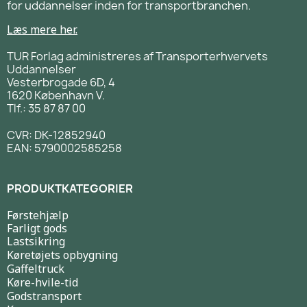
for uddannelser inden for transportbranchen.
Læs mere her.
TUR Forlag administreres af Transporterhvervets
Uddannelser
Vesterbrogade 6D, 4
1620 København V.
Tlf.: 35 87 87 00
CVR: DK-12852940
EAN: 5790002585258
PRODUKTKATEGORIER
Førstehjælp
Farligt gods
Lastsikring
Køretøjets opbygning
Gaffeltruck
Køre-hvile-tid
Godstransport