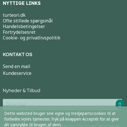
NYTTIGE LINKS
turteori.dk
Ofte stillede spørgsmål
Handelsbetingelser
Fortrydelsesret
Cookie- og privatlivspolitik
KONTAKT OS
Send en mail
Kundeservice
Nyheder & Tilbud
Dette websted bruger sine egne og tredjepartscookies til at
forbedre vores tjenester. Tryk på knappen Acceptér for at give
Tilmeld dig TUR Forlags nyhedsmail og bliv opdateret
dit samtykke til brugen af dem.
om nye titler og gode tilbud inden for vores sortiment