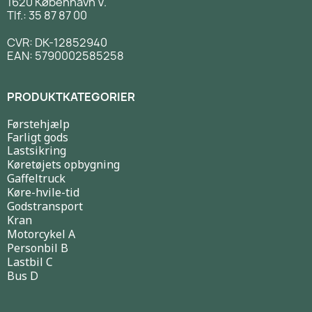
1620 København V.
Tlf.: 35 87 87 00
CVR: DK-12852940
EAN: 5790002585258
PRODUKTKATEGORIER
Førstehjælp
Farligt gods
Lastsikring
Køretøjets opbygning
Gaffeltruck
Køre-hvile-tid
Godstransport
Kran
Motorcykel A
Personbil B
Lastbil C
Bus D