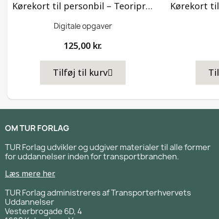
Kørekort til personbil – Teoriprøver 2
Kørekort ti
Digitale opgaver
125,00 kr.
Tilføj til kurv
Ti
OM TUR FORLAG
TUR Forlag udvikler og udgiver materialer til alle former
for uddannelser inden for transportbranchen.
Læs mere her.
TUR Forlag administreres af Transporterhvervets
Uddannelser
Vesterbrogade 6D, 4