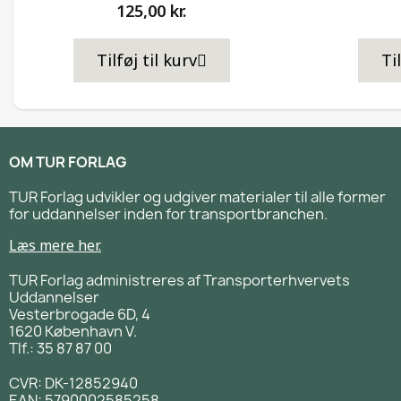
125,00 kr.
Tilføj til kurv
Ti
OM TUR FORLAG
TUR Forlag udvikler og udgiver materialer til alle former
for uddannelser inden for transportbranchen.
Læs mere her.
TUR Forlag administreres af Transporterhvervets
Uddannelser
Vesterbrogade 6D, 4
1620 København V.
Tlf.: 35 87 87 00
CVR: DK-12852940
EAN: 5790002585258