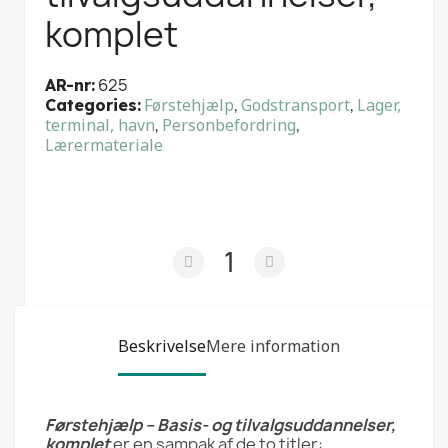
komplet
625
AR-nr
Førstehjælp
,
Godstransport
,
Lager,
Categories
terminal, havn
,
Personbefordring
,
Lærermateriale
Beskrivelse
Mere information
Førstehjælp – Basis- og tilvalgsuddannelser,
komplet
er en sampak af de to titler: