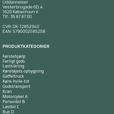
Uddannelser
Vesterbrogade 6D, 4
1620 København V.
Tlf.: 35 87 87 00
CVR: DK-12852940
EAN: 5790002585258
PRODUKTKATEGORIER
Førstehjælp
Farligt gods
Lastsikring
Køretøjets opbygning
Gaffeltruck
Køre-hvile-tid
Godstransport
Kran
Motorcykel A
Personbil B
Lastbil C
Bus D