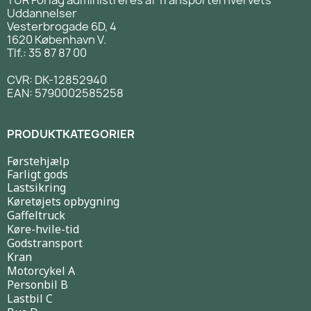
Uddannelser
Vesterbrogade 6D, 4
1620 København V.
Tlf.: 35 87 87 00
CVR: DK-12852940
EAN: 5790002585258
PRODUKTKATEGORIER
Førstehjælp
Farligt gods
Lastsikring
Køretøjets opbygning
Gaffeltruck
Køre-hvile-tid
Godstransport
Kran
Motorcykel A
Personbil B
Lastbil C