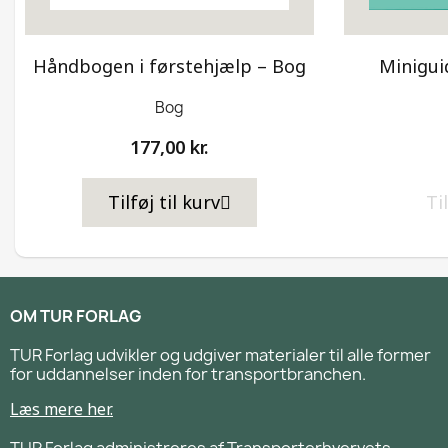
Håndbogen i førstehjælp – Bog
Minigui
Bog
177,00 kr.
Tilføj til kurv
Ti
OM TUR FORLAG
TUR Forlag udvikler og udgiver materialer til alle former
for uddannelser inden for transportbranchen.
Læs mere her.
TUR Forlag administreres af Transporterhvervets